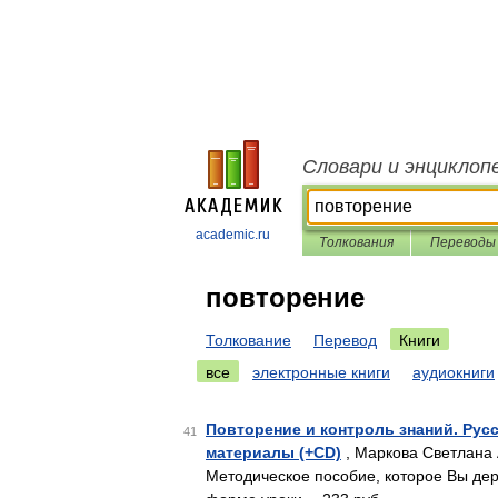
Словари и энциклоп
academic.ru
Толкования
Переводы
повторение
Толкование
Перевод
Книги
все
электронные книги
аудиокниги
Повторение и контроль знаний. Русс
41
материалы (+CD)
, Маркова Светлана 
Методическое пособие, которое Вы дер