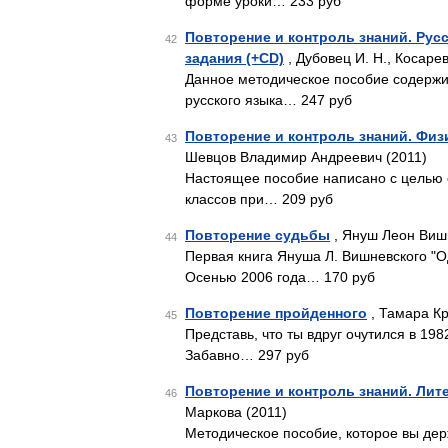
форме уроки… 233 руб
Повторение и контроль знаний. Русс
42
задания (+CD)
, Дубовец И. Н., Косарев
Данное методическое пособие содержит
русского языка… 247 руб
Повторение и контроль знаний. Физи
43
Шевцов Владимир Андреевич (2011)
Настоящее пособие написано с целью 
классов при… 209 руб
Повторение судьбы
, Януш Леон Виш
44
Первая книга Януша Л. Вишневского "О
Осенью 2006 года… 170 руб
Повторение пройденного
, Тамара Кр
45
Представь, что ты вдруг очутился в 198
Забавно… 297 руб
Повторение и контроль знаний. Лите
46
Маркова (2011)
Методическое пособие, которое вы дер