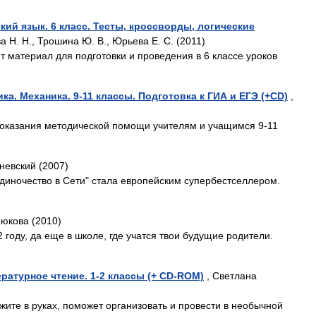
кий язык. 6 класс. Тесты, кроссворды, логические
а Н. Н., Трошина Ю. В., Юрьева Е. С. (2011)
 материал для подготовки и проведения в 6 классе уроков
ка. Механика. 9-11 классы. Подготовка к ГИА и ЕГЭ (+CD)
,
оказания методической помощи учителям и учащимся 9-11
невский (2007)
диночество в Сети" стала европейским супербестселлером.
юкова (2010)
2 году, да еще в школе, где учатся твои будущие родители.
ратурное чтение. 1-2 классы (+ CD-ROM)
, Светлана
жите в руках, поможет организовать и провести в необычной