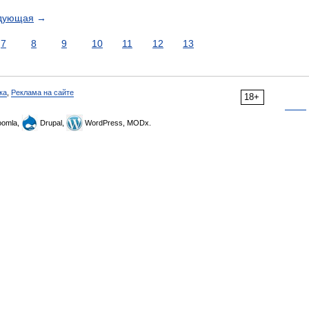
дующая
→
7
8
9
10
11
12
13
ка
,
Реклама на сайте
18+
omla,
Drupal,
WordPress, MODx.