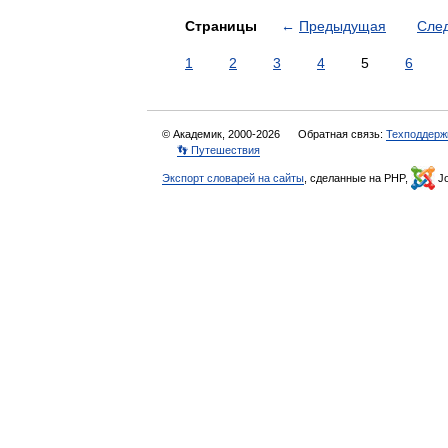
Страницы
←
Предыдущая
Сле
1
2
3
4
5
6
© Академик, 2000-2026
Обратная связь:
Техподдерж
👣 Путешествия
Экспорт словарей на сайты
, сделанные на PHP,
Jo